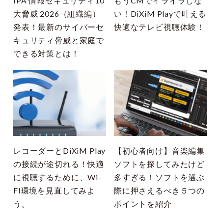
IPA 情報セキュリティ10
もうCMでイライラしな
大脅威 2026（組織編）
い！DiXiM Playで叶える
発表！最新のサイバーセ
快適なテレビ視聴体験！
キュリティ脅威と家庭で
できる対策とは！
レコーダーとDiXiM Play
【初心者向け】音楽編集
の接続が途切れる！快適
ソフトを探してみたけど
に視聴するために、Wi-
多すぎる！ソフトを選ぶ
FI環境を見直してみよ
際に押さえるべき５つの
う。
ポイントを紹介