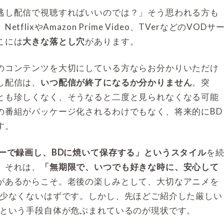
逃し配信で視聴すればいいのでは？」そう思われる方も
lixやAmazon Prime Video、TVerなどのVODサ
こには
大きな落とし穴
があります。
のコンテンツを大切にしている方ならお分かりいただけ
し配信は、
いつ配信が終了になるか分かりません
。突
とも珍しくなく、そうなると二度と見られなくなる可能
の番組がパッケージ化されるわけでもなく、将来的にBD
す。
ダーで録画し、BDに焼いて保存する」というスタイル
を
。それは、
「無期限で、いつでも好きな時に、安心して
があるからこそ。老後の楽しみとして、大切なアニメを
も少なくないはずです。しかし、先ほどご紹介した厳しい
」という手段自体が危ぶまれているのが現状です。