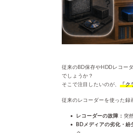
従来のBD保存やHDDレコ
でしょうか？
そこで注目したいのが、
「ク
従来のレコーダーを使った録
レコーダーの故障：
突
BDメディアの劣化・紛
ク。