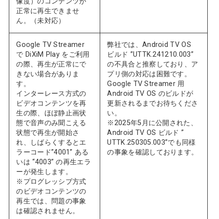
像度）のコンテンツが
正常に再生できませ
ん。（未対応）
Google TV Streamer
弊社では、Android TV OS
で DiXiM Play をご利用
ビルド ”UTTK.241210.003”
の際、再生が正常にで
の不具合と推察しており、ア
きない場合がありま
プリ側の対応は困難です。
す。
Google TV Streamer 用
インターレース方式の
Android TV OS のビルドが
ビデオコンテンツを再
更新されるまでお待ちくださ
生の際、ほぼ静止画状
い。
態で音声のみ聞こえる
※2025年5月に公開された、
状態で再生が開始さ
Android TV OS ビルド ”
れ、しばらくするとエ
UTTK.250305.003”でも同様
ラーコード”4001” ある
の事象を確認しております。
いは “4003” の再生エラ
ーが発生します。
※プログレッシブ方式
のビデオコンテンツの
再生では、問題の事象
は確認されません。