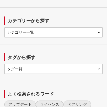
トップページ
カテゴリーから探す
製品に関するお知らせ
製品に関するご意見・不具合報告
DiXiM Play U Windows版 ダウンロード/WOLモジュー
ル
タグから探す
よく検索されるワード
アップデート
ライセンス
ペアリング