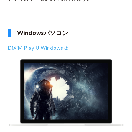
Windowsパソコン
DiXiM Play U Windows版