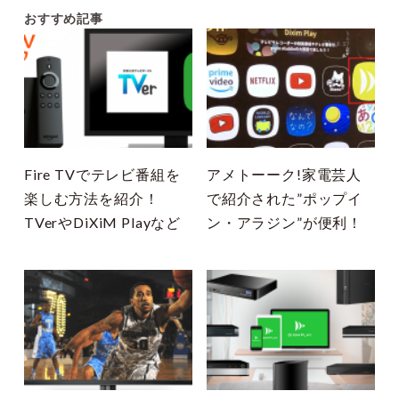
おすすめ記事
Fire TVでテレビ番組を
アメトーーク!家電芸人
楽しむ方法を紹介！
で紹介された”ポップイ
TVerやDiXiM Playなど
ン・アラジン”が便利！