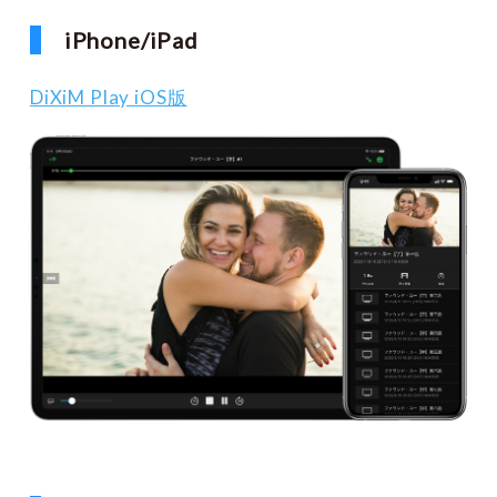
iPhone/iPad
DiXiM Play iOS版