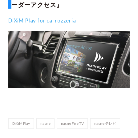
ーダーアクセス』
DiXiM Play for carrozzeria
DiXiM Play
nasne
nasne Fire TV
nasne テレビ